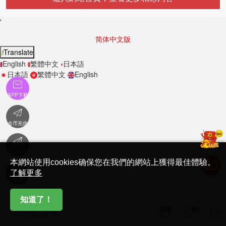
'
简体中文版
Translate
English
繁體中文
日本語
日本語
繁體中文
English

APP下載

金币充值

在線客服
本網站使用cookies确保您在我們的網站上獲得最佳體驗。

了解更多
首頁
知道了！
657
20



說點什麽吧...
