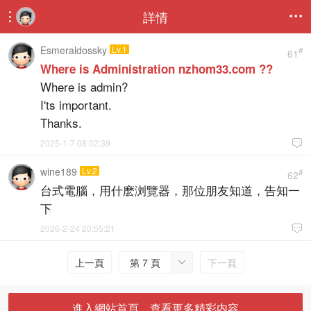
詳情


Esmeraldossky
Lv.1
#
61
Where is Administration nzhom33.com ??
Where is admin?
I'ts important.
Thanks.
2025-1-7 08:02:39

wine189
Lv.2
#
62
台式電腦，用什麽浏覽器，那位朋友知道，告知一
下
2026-2-24 20:55:21

上一頁
第 7 頁
下一頁

進入網站首頁，查看更多精彩内容