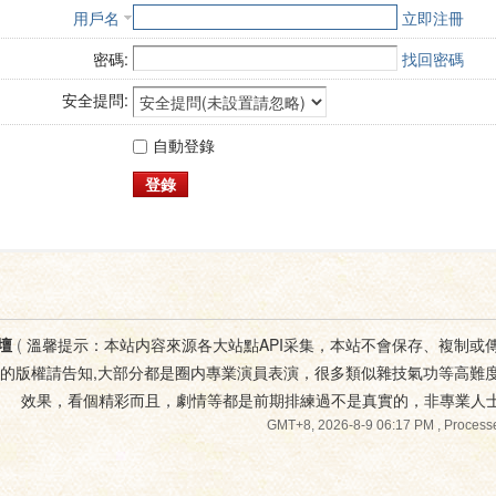
用戶名
立即注冊
密碼:
找回密碼
安全提問:
自動登錄
登錄
壇
(
溫馨提示：本站内容來源各大站點API采集，本站不會保存、複制或
您的版權請告知,大部分都是圈内專業演員表演，很多類似雜技氣功等高難
效果，看個精彩而且，劇情等都是前期排練過不是真實的，非專業人
GMT+8, 2026-8-9 06:17 PM
, Processe