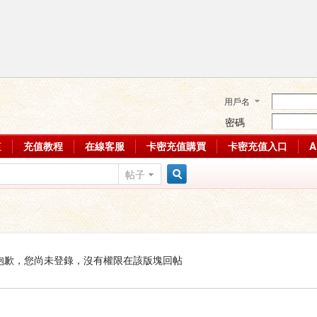
用戶名
密碼
值
充值教程
在線客服
卡密充值購買
卡密充值入口
帖子
搜
索
抱歉，您尚未登錄，沒有權限在該版塊回帖